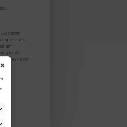
tz:
OS) bereit:
im Impressum.
 einem
dig ist die
e 8, 77694 Kehl
um
Ds
rlieben