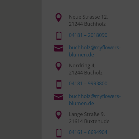

Neue Strasse 12,
21244 Buchholz

04181 – 2018090

buchholz@myflowers-
blumen.de

Nordring 4,
21244 Bucholz

04181 – 9993800

buchholz@myflowers-
blumen.de

Lange Straße 9,
21614 Buxtehude

04161 – 6694904