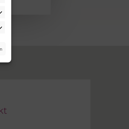
atistiken
rketing
rn
kt