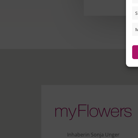
S
M
Inhaberin Sonja Unger