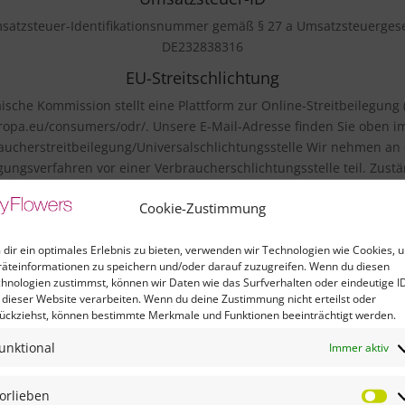
satzsteuer-Identifikationsnummer gemäß § 27 a Umsatzsteuergese
DE232838316
EU-Streitschlichtung
ische Kommission stellt eine Plattform zur Online-Streitbeilegung (
uropa.eu/consumers/odr/. Unsere E-Mail-Adresse finden Sie oben 
aucherstreitbeilegung/Universalschlichtungsstelle Wir nehmen an
egungsverfahren vor einer Verbraucherschlichtungsstelle teil. Zustän
chtungsstelle des Zentrums für Schlichtung e.V., Straßburger Straß
Cookie-Zustimmung
am Rhein (
https://www.verbraucher-schlichter.de
).
Konzept und Betreuung
dir ein optimales Erlebnis zu bieten, verwenden wir Technologien wie Cookies, 
äteinformationen zu speichern und/oder darauf zuzugreifen. Wenn du diesen
munixxhochzwei.digital
hnologien zustimmst, können wir Daten wie das Surfverhalten oder eindeutige I
Fotografie
 dieser Website verarbeiten. Wenn du deine Zustimmung nicht erteilst oder
ückziehst, können bestimmte Merkmale und Funktionen beeinträchtigt werden.
Frank Kettwig /
Foto Kettwig
unktional
Jens Schierenbeck /
Studio Gleis 11
Immer aktiv
Axel-Holger Haase /
Wochenblatt
orlieben
Vo